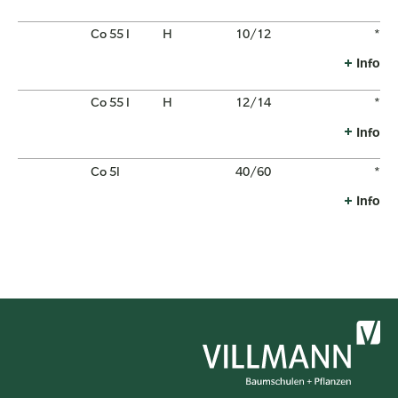
Co 55 l
H
10/12
*
Info
Co 55 l
H
12/14
*
Info
Co 5l
40/60
*
Info