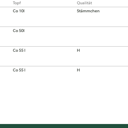
Topf
Qualität
Co 10l
Stämmchen
Co 50l
Co 55 l
H
Co 55 l
H