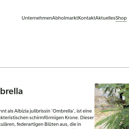
Unternehmen
Abholmarkt
Kontakt
Aktuelles
Shop
brella
als Albizia julibrissin 'Ombrella', ist eine
akteristischen schirmförmigen Krone. Dieser
lären, federartigen Blüten aus, die in