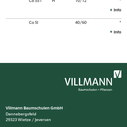
Co 55 l
H
10/12
*
Info
Co 5l
40/60
*
Info
Villmann Baumschulen GmbH
Dannebergsfeld
29323 Wietze / Jeversen