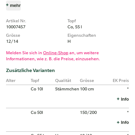
mehr
Artikel Nr.
Topf
10007457
Co, 55 l
Grösse
Eigenschaften
12/14
H
Melden Sie sich in
Online-Shop
an, um weitere
Informationen, wie z. B. die Preise, einzusehen.
Zusätzliche Varianten
Alter
Topf
Qualität
Grösse
EK Preis
Co 10l
Stämmchen
100 cm
*
Info
Co 50l
150/200
*
Info