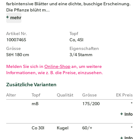
farbintensive Blätter und eine dichte, buschige Erscheinung.
Die Pflanze blüht m...
mehr
Artikel Nr.
Topf
10007465
Co, 45l
Grösse
Eigenschaften
StH 180 cm
3/4 Stamm
Melden Sie sich in
Online-Shop
an, um weitere
Informationen, wie z. B. die Preise, einzusehen.
Zusätzliche Varianten
Alter
Topf
Qualität
Grösse
EK Preis
mB
175/200
*
Info
Co 30l
Kugel
60/+
*
Info