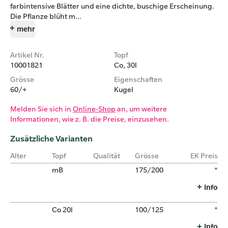
farbintensive Blätter und eine dichte, buschige Erscheinung.
Die Pflanze blüht m...
mehr
Artikel Nr.
Topf
10001821
Co, 30l
Grösse
Eigenschaften
60/+
Kugel
Melden Sie sich in
Online-Shop
an, um weitere
Informationen, wie z. B. die Preise, einzusehen.
Zusätzliche Varianten
Alter
Topf
Qualität
Grösse
EK Preis
mB
175/200
*
Info
Co 20l
100/125
*
Info