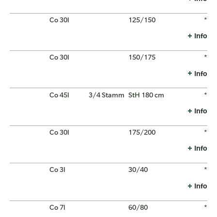
Co 30l
125/150
*
Info
Co 30l
150/175
*
Info
Co 45l
3/4 Stamm
StH 180 cm
*
Info
Co 30l
175/200
*
Info
Co 3l
30/40
*
Info
Co 7l
60/80
*