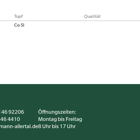
Topf
Qualität
Co 5l
5146 92206
Öffnungszeiten:
146 4410
Montag bis Freitag
lmann-allertal.de
8 Uhr bis 17 Uhr