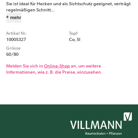
Sie ist ideal für Hecken und als Sichtschutz geeignet, verträgt
regelmäßigen Schnitt...
mehr
Artikel Nr.
Topf
10005327
Co, 5l
Grösse
60/80
Melden Sie sich in
Online-Shop
an, um weitere
Informationen, wie z. B. die Preise, einzusehen.