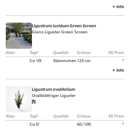
Info
Ligustrum lucidum Green Screen
Glanz-Liguster Green Screen
Alter
Topf
Qualität
Grösse
EK Preis
Co 10l
Stämmchen
125 cm
*
Info
Ligustrum ovalifolium
Ovalblättriger Liguster
Alter
Topf
Qualität
Grösse
EK Preis
Co 5l
60/100
*