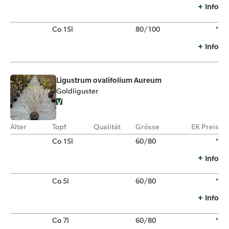
Info
Co 15l
80/100
*
Info
Ligustrum ovalifolium Aureum
Goldliguster
Alter
Topf
Qualität
Grösse
EK Preis
Co 15l
60/80
*
Info
Co 5l
60/80
*
Info
Co 7l
60/80
*