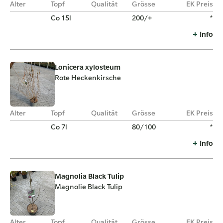
Alter
Topf
Qualität
Grösse
EK Preis
Co 15l
200/+
*
Info
Lonicera xylosteum
Rote Heckenkirsche
Alter
Topf
Qualität
Grösse
EK Preis
Co 7l
80/100
*
Info
Magnolia Black Tulip
Magnolie Black Tulip
Alter
Topf
Qualität
Grösse
EK Preis