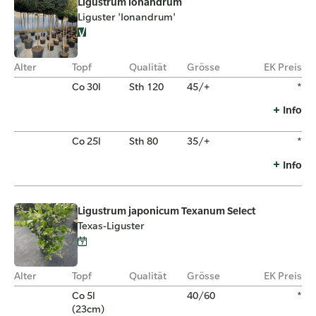
Ligustrum ionandrum
Liguster 'Ionandrum'
Alter
Topf
Qualität
Grösse
EK Preis
Co 30l
Sth 120
45/+
*
Info
Co 25l
Sth 80
35/+
*
Info
Ligustrum japonicum Texanum Select
Texas-Liguster
Alter
Topf
Qualität
Grösse
EK Preis
Co 5l
40/60
*
(23cm)