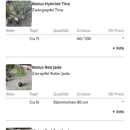
Malus Hybride Tina
Zwergapfel Tina
Alter
Topf
Qualität
Grösse
EK Preis
Co 7l
60/100
*
Info
Malus Red Jade
Zierapfel Roter Jade
Alter
Topf
Qualität
Grösse
EK Preis
Co 5l
Stämmchen
80 cm
*
Info