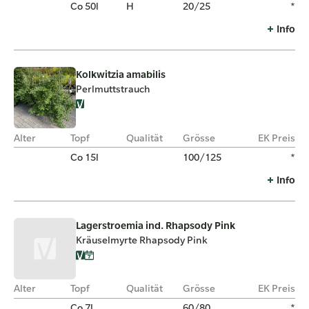
Co 50l
H
20/25
*
Info
Kolkwitzia amabilis
Perlmuttstrauch
Alter
Topf
Qualität
Grösse
EK Preis
Co 15l
100/125
*
Info
Lagerstroemia ind. Rhapsody Pink
Kräuselmyrte Rhapsody Pink
Alter
Topf
Qualität
Grösse
EK Preis
Co 7l
60/80
*