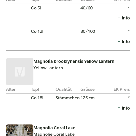
Co 5l
40/60
*
Info
Co 12l
80/100
*
Info
Magnolia brooklynensis Yellow Lantern
Yellow Lantern
Alter
Topf
Qualität
Grösse
EK Preis
Co 18l
Stämmchen
125 cm
*
Info
Magnolia Coral Lake
Magnolie Coral Lake