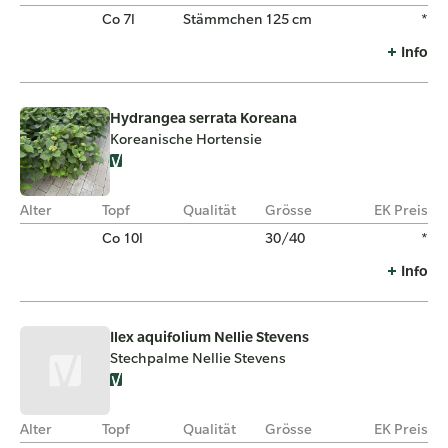
Co 7l
Stämmchen
125 cm
*
Info
Hydrangea serrata Koreana
Koreanische Hortensie
Alter
Topf
Qualität
Grösse
EK Preis
Co 10l
30/40
*
Info
Ilex aquifolium Nellie Stevens
Stechpalme Nellie Stevens
Alter
Topf
Qualität
Grösse
EK Preis