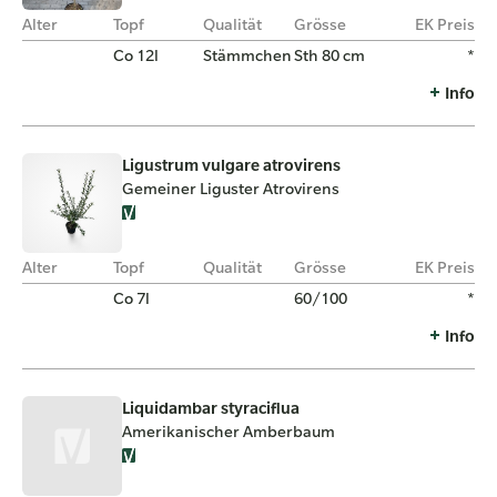
Alter
Topf
Qualität
Grösse
EK Preis
Co 12l
Stämmchen
Sth 80 cm
*
Info
Ligustrum vulgare atrovirens
Gemeiner Liguster Atrovirens
Alter
Topf
Qualität
Grösse
EK Preis
Co 7l
60/100
*
Info
Liquidambar styraciflua
Amerikanischer Amberbaum