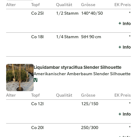
Alter
Topf
Qualität
Grösse
EK Preis
Co 25l
1/2 Stamm
140*40/50
*
Info
Co 18l
1/4 Stamm
StH 90 cm
*
Info
Liquidambar styraciflua Slender Silhouette
Amerikanischer Amberbaum Slender Silhouette
Alter
Topf
Qualität
Grösse
EK Preis
Co 12l
125/150
*
Info
Co 20l
250/300
*