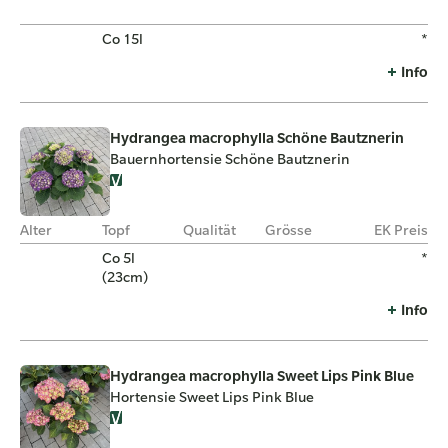
Co 15l
*
Info
Hydrangea macrophylla Schöne Bautznerin
Bauernhortensie Schöne Bautznerin
Alter
Topf
Qualität
Grösse
EK Preis
Co 5l
*
(23cm)
Info
Hydrangea macrophylla Sweet Lips Pink Blue
Hortensie Sweet Lips Pink Blue