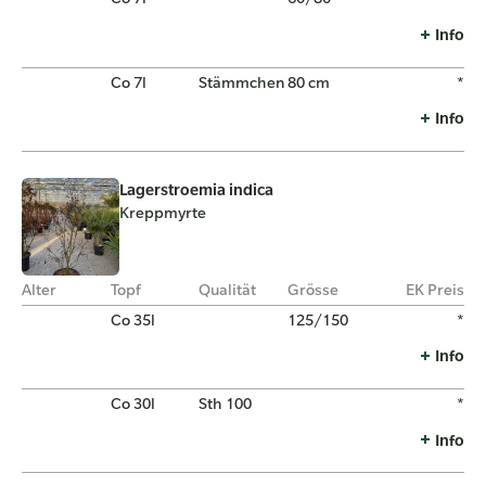
Info
Co 7l
Stämmchen
80 cm
*
Info
Lagerstroemia indica
Kreppmyrte
Alter
Topf
Qualität
Grösse
EK Preis
Co 35l
125/150
*
Info
Co 30l
Sth 100
*
Info