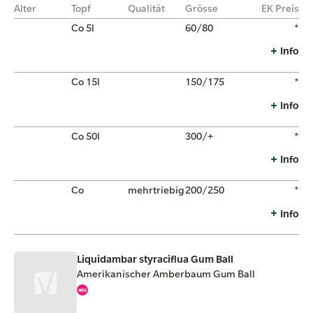
Alter
Topf
Qualität
Grösse
EK Preis
Co 5l
60/80
*
Info
Co 15l
150/175
*
Info
Co 50l
300/+
*
Info
Co
mehrtriebig
200/250
*
Info
Liquidambar styraciflua Gum Ball
Amerikanischer Amberbaum Gum Ball