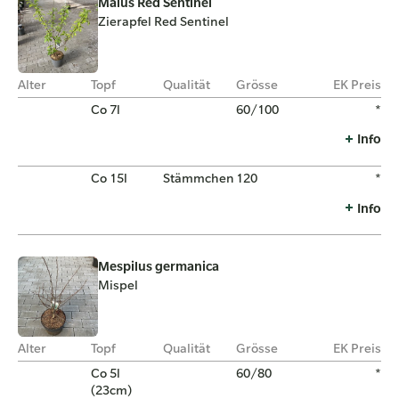
Malus Red Sentinel
Zierapfel Red Sentinel
Alter
Topf
Qualität
Grösse
EK Preis
Co 7l
60/100
*
Info
Co 15l
Stämmchen
120
*
Info
Mespilus germanica
Mispel
Alter
Topf
Qualität
Grösse
EK Preis
Co 5l
60/80
*
(23cm)