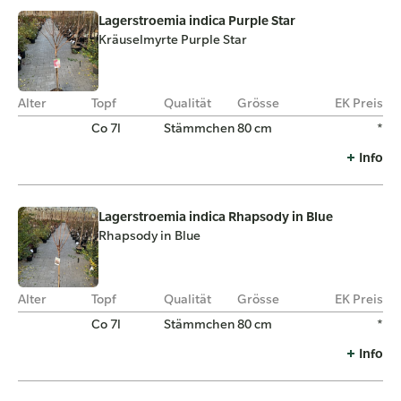
Lagerstroemia indica Purple Star
Kräuselmyrte Purple Star
Alter
Topf
Qualität
Grösse
EK Preis
Co 7l
Stämmchen
80 cm
*
Info
Lagerstroemia indica Rhapsody in Blue
Rhapsody in Blue
Alter
Topf
Qualität
Grösse
EK Preis
Co 7l
Stämmchen
80 cm
*
Info