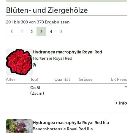
Blüten- und Ziergehölze
201
bis
300
von
379
Ergebnissen
1
2
3
4
Hydrangea macrophylla Royal Red
Hortensie Royal Red
Alter
Topf
Qualität
Grösse
EK Preis
Co 5l
*
(23cm)
Info
Hydrangea macrophylla Royal Red lila
Bauernhortensie Royal Red lila