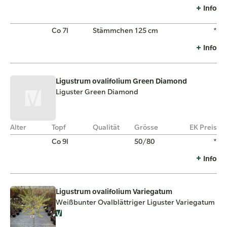
Info
Co 7l
Stämmchen
125 cm
*
Info
Ligustrum ovalifolium Green Diamond
Liguster Green Diamond
Alter
Topf
Qualität
Grösse
EK Preis
Co 9l
50/80
*
Info
Ligustrum ovalifolium Variegatum
Weißbunter Ovalblättriger Liguster Variegatum