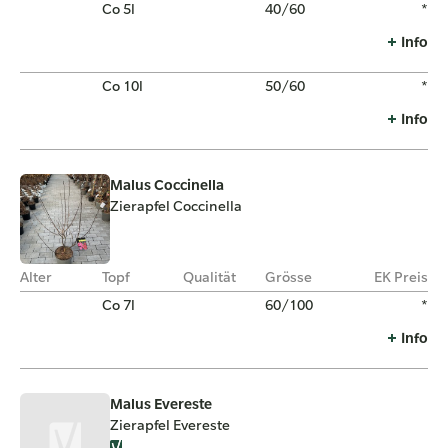
Co 5l
40/60
*
Info
Co 10l
50/60
*
Info
Malus Coccinella
Zierapfel Coccinella
Alter
Topf
Qualität
Grösse
EK Preis
Co 7l
60/100
*
Info
Malus Evereste
Zierapfel Evereste