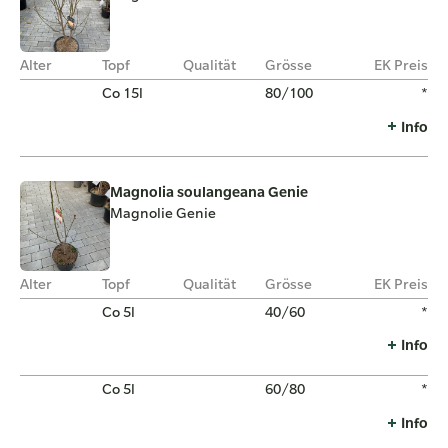
Alter
Topf
Qualität
Grösse
EK Preis
Co 15l
80/100
*
Info
Magnolia soulangeana Genie
Magnolie Genie
Alter
Topf
Qualität
Grösse
EK Preis
Co 5l
40/60
*
Info
Co 5l
60/80
*
Info