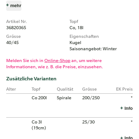
mehr
Artikel Nr.
Topf
36820365
Co, 18l
Grösse
Eigenschaften
40/45
Kugel
Saisonangebot: Winter
Melden Sie sich in
Online-Shop
an, um weitere
Informationen, wie z. B. die Preise, einzusehen.
Zusätzliche Varianten
Alter
Topf
Qualität
Grösse
EK Preis
Co 200l
Spirale
200/250
*
Info
Co 3l
25/30
*
(19cm)
Info