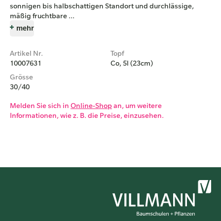
sonnigen bis halbschattigen Standort und durchlässige,
mäßig fruchtbare ...
mehr
Artikel Nr.
Topf
10007631
Co, 5l (23cm)
Grösse
30/40
Melden Sie sich in
Online-Shop
an, um weitere
Informationen, wie z. B. die Preise, einzusehen.