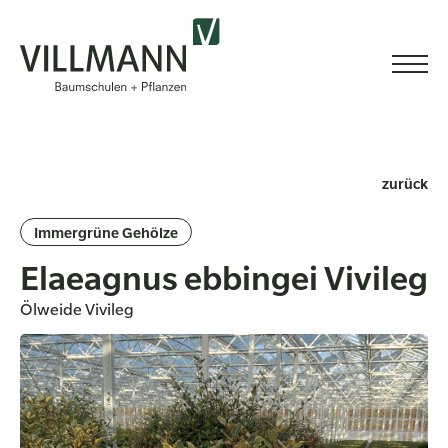
zurück
Immergrüne Gehölze
Elaeagnus ebbingei Vivileg
Ölweide Vivileg