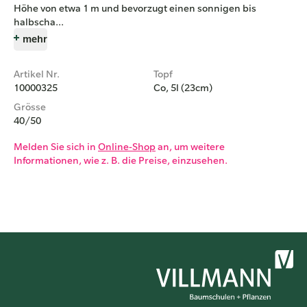
Höhe von etwa 1 m und bevorzugt einen sonnigen bis
halbscha...
mehr
Artikel Nr.
Topf
10000325
Co, 5l (23cm)
Grösse
40/50
Melden Sie sich in
Online-Shop
an, um weitere
Informationen, wie z. B. die Preise, einzusehen.